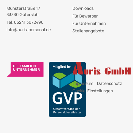
Münsterstraße 17
Downloads
33330 Gütersloh
Für Bewerber
Tel: 05241 3072490
Für Unternehmen
info@auris-personal.de
Stellenangebote
Impressum
Datenschutz
Cookie-Einstellungen
Auris Service- Schulungs- & Dienstleistungs- GmbH &Co.KG Gütersloh Paderborn
Leiharbeit Leihfirma Referenzen Arbeitnehmerüberlassung
Arbeitnehmerüberlassungsgesetz (AÜG) Personaldienstleister Zeitarbeit